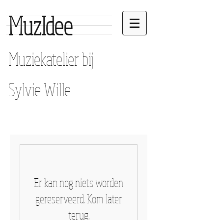
MuzIdee
Muziekatelier bij
Sylvie Wille
Er kan nog niets worden
gereserveerd. Kom later
terug.