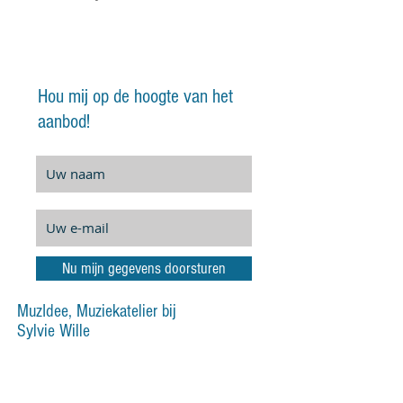
Hou mij op de hoogte van het
aanbod!
Nu mijn gegevens doorsturen
MuzIdee, Muziekatelier bij
Sylvie Wille
Grensstraat 130
9000 GENT
sylvie@muzidee.be